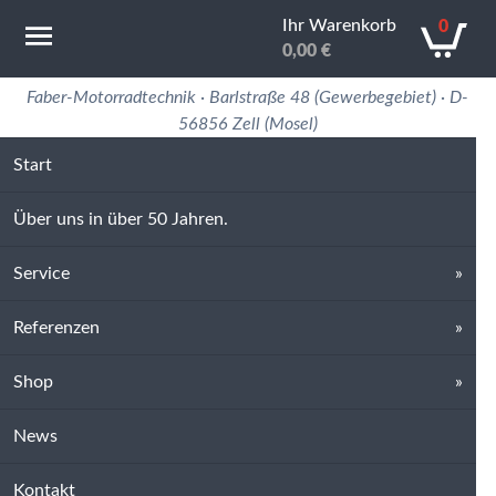
Ihr Warenkorb
0
0,00
€
Motorradtechnik Erfahrung in 50 Jahren
Faber-Motorradtechnik · Barlstraße 48 (Gewerbegebiet) · D-
56856 Zell (Mosel)
Start
Über uns in über 50 Jahren.
Service
Referenzen
Shop
News
Kontakt