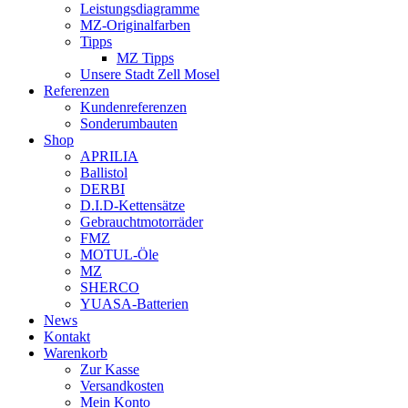
Leistungsdiagramme
MZ-Originalfarben
Tipps
MZ Tipps
Unsere Stadt Zell Mosel
Referenzen
Kundenreferenzen
Sonderumbauten
Shop
APRILIA
Ballistol
DERBI
D.I.D-Kettensätze
Gebrauchtmotorräder
FMZ
MOTUL-Öle
MZ
SHERCO
YUASA-Batterien
News
Kontakt
Warenkorb
Zur Kasse
Versandkosten
Mein Konto