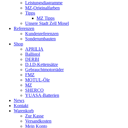
Leistungsdiagramme
MZ-Originalfarben
Tipps
MZ Tipps
Unsere Stadt Zell Mosel
Referenzen
Kundenreferenzen
Sonderumbauten
Shop
APRILIA
Ballistol
DERBI
D.I.D-Kettensätze
Gebrauchtmotorräder
FMZ
MOTUL-Öle
MZ
SHERCO
YUASA-Batterien
News
Kontakt
Warenkorb
Zur Kasse
Versandkosten
Mein Konto