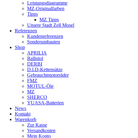
Leistungsdiagramme
MZ-Originalfarben
Tipps
MZ Tipps
Unsere Stadt Zell Mosel
Referenzen
Kundenreferenzen
Sonderumbauten
Shop
APRILIA
Ballistol
DERBI
D.I.D-Kettensätze
Gebrauchtmotorräder
FMZ
MOTUL-Öle
MZ
SHERCO
YUASA-Batterien
News
Kontakt
Warenkorb
Zur Kasse
Versandkosten
Mein Konto