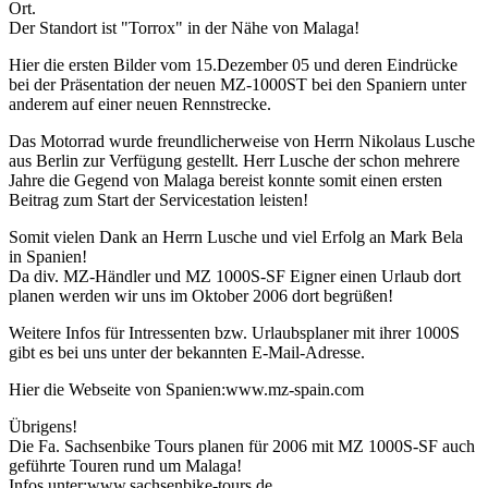
Ort.
Der Standort ist "Torrox" in der Nähe von Malaga!
Hier die ersten Bilder vom 15.Dezember 05 und deren Eindrücke
bei der Präsentation der neuen MZ-1000ST bei den Spaniern unter
anderem auf einer neuen Rennstrecke.
Das Motorrad wurde freundlicherweise von Herrn Nikolaus Lusche
aus Berlin zur Verfügung gestellt. Herr Lusche der schon mehrere
Jahre die Gegend von Malaga bereist konnte somit einen ersten
Beitrag zum Start der Servicestation leisten!
Somit vielen Dank an Herrn Lusche und viel Erfolg an Mark Bela
in Spanien!
Da div. MZ-Händler und MZ 1000S-SF Eigner einen Urlaub dort
planen werden wir uns im Oktober 2006 dort begrüßen!
Weitere Infos für Intressenten bzw. Urlaubsplaner mit ihrer 1000S
gibt es bei uns unter der bekannten E-Mail-Adresse.
Hier die Webseite von Spanien:www.mz-spain.com
Übrigens!
Die Fa. Sachsenbike Tours planen für 2006 mit MZ 1000S-SF auch
geführte Touren rund um Malaga!
Infos unter:www.sachsenbike-tours.de