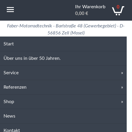
Ihr Warenkorb
0
0,00
€
Motorradtechnik Erfahrung in 50 Jahren
Faber-Motorradtechnik · Barlstraße 48 (Gewerbegebiet) · D-
56856 Zell (Mosel)
Start
Über uns in über 50 Jahren.
Service
Referenzen
Shop
News
Kontakt