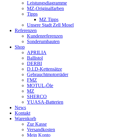
Leistungsdiagramme
MZ-Originalfarben
Tipps
MZ Tipps
Unsere Stadt Zell Mosel
Referenzen
Kundenreferenzen
Sonderumbauten
Shop
APRILIA
Ballistol
DERBI
D.I.D-Kettensätze
Gebrauchtmotorräder
FMZ
MOTUL-Öle
MZ
SHERCO
YUASA-Batterien
News
Kontakt
Warenkorb
Zur Kasse
Versandkosten
Mein Konto