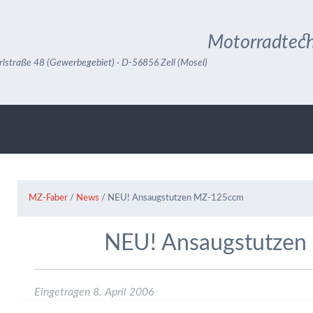
Motorradtech
rlstraße 48 (Gewerbegebiet) · D-56856 Zell (Mosel)
MZ-Faber
/
News
/
NEU! Ansaugstutzen MZ-125ccm
NEU! Ansaugstutze
Eingetragen
8. April 2006