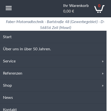
Ihr Warenkorb
0
0,00
€
Motorradtechnik Erfahrung in 50 Jahren
Faber-Motorradtechnik · Barlstraße 48 (Gewerbegebiet) · D-
56856 Zell (Mosel)
Start
Über uns in über 50 Jahren.
Service
Referenzen
Shop
News
Kontakt