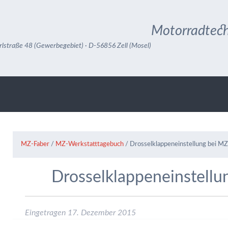
Motorradtech
rlstraße 48 (Gewerbegebiet) · D-56856 Zell (Mosel)
MZ-Faber
/
MZ-Werkstatttagebuch
/
Drosselklappeneinstellung bei 
Drosselklappeneinstell
Eingetragen
17. Dezember 2015