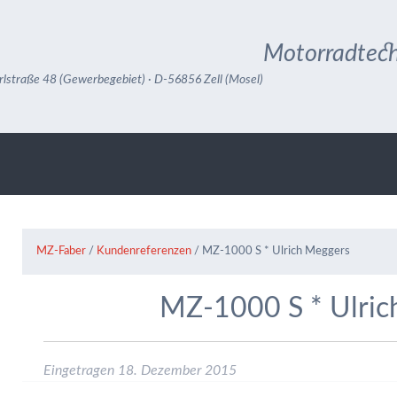
Motorradtech
rlstraße 48 (Gewerbegebiet) · D-56856 Zell (Mosel)
MZ-Faber
/
Kundenreferenzen
/
MZ-1000 S * Ulrich Meggers
MZ-1000 S * Ulric
Eingetragen
18. Dezember 2015