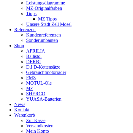
Leistungsdiagramme
MZ-Originalfarben
Tipps
MZ Tipps
Unsere Stadt Zell Mosel
Referenzen
Kundenreferenzen
Sonderumbauten
Shop
APRILIA
Ballistol
DERBI
D.I.D-Kettensätze
Gebrauchtmotorräder
FMZ
MOTUL-Öle
MZ
SHERCO
YUASA-Batterien
News
Kontakt
Warenkorb
Zur Kasse
Versandkosten
Mein Konto