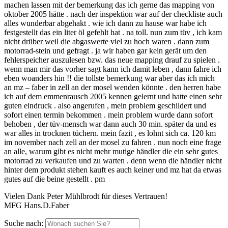
machen lassen mit der bemerkung das ich gerne das mapping von
oktober 2005 hätte . nach der inspektion war auf der checkliste auch
alles wunderbar abgehakt . wie ich dann zu hause war habe ich
festgestellt das ein liter öl gefehlt hat . na toll. nun zum tüv , ich kam
nicht drüber weil die abgaswerte viel zu hoch waren . dann zum
motorrad-stein und gefragt . ja wir haben gar kein gerät um den
fehlerspeicher auszulesen bzw. das neue mapping drauf zu spielen .
wenn man mir das vorher sagt kann ich damit leben , dann fahre ich
eben woanders hin !! die tollste bemerkung war aber das ich mich
an mz – faber in zell an der mosel wenden könnte . den herren habe
ich auf dem emmenrausch 2005 kennen gelernt und hatte einen sehr
guten eindruck . also angerufen , mein problem geschildert und
sofort einen termin bekommen . mein problem wurde dann sofort
behoben , der tüv-mensch war dann auch 30 min. später da und es
war alles in trocknen tüchern. mein fazit , es lohnt sich ca. 120 km
im november nach zell an der mosel zu fahren . nun noch eine frage
an alle, warum gibt es nicht mehr mutige händler die ein sehr gutes
motorrad zu verkaufen und zu warten . denn wenn die händler nicht
hinter dem produkt stehen kauft es auch keiner und mz hat da etwas
gutes auf die beine gestellt . pm
Vielen Dank Peter Mühlbrodt für dieses Vertrauen!
MFG Hans.D.Faber
Suche nach: