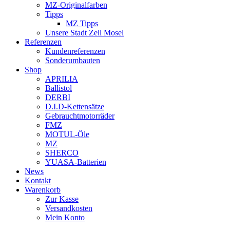
MZ-Originalfarben
Tipps
MZ Tipps
Unsere Stadt Zell Mosel
Referenzen
Kundenreferenzen
Sonderumbauten
Shop
APRILIA
Ballistol
DERBI
D.I.D-Kettensätze
Gebrauchtmotorräder
FMZ
MOTUL-Öle
MZ
SHERCO
YUASA-Batterien
News
Kontakt
Warenkorb
Zur Kasse
Versandkosten
Mein Konto