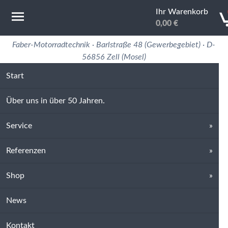
Ihr Warenkorb
0,00
€
Motorradtechnik Erfahrung in 50 Jahren
Faber-Motorradtechnik · Barlstraße 48 (Gewerbegebiet) · D-
56856 Zell (Mosel)
Start
Über uns in über 50 Jahren.
Service
Referenzen
Shop
News
Kontakt