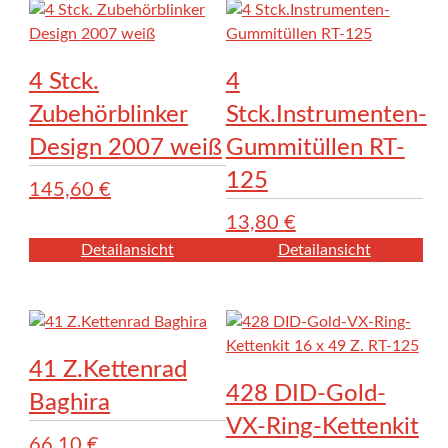
4 Stck.
4
Zubehörblinker
Stck.Instrumenten-
Design 2007 weiß
Gummitüllen RT-
125
145,60
€
13,80
€
Detailansicht
Detailansicht
41 Z.Kettenrad
428 DID-Gold-
Baghira
VX-Ring-Kettenkit
66,10
€